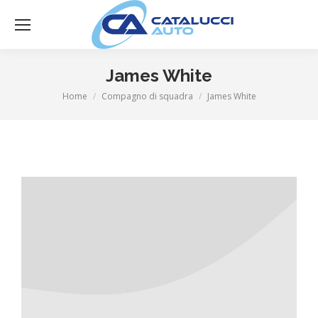
James White
Tu sei qui:
Home
Compagno di squadra
James White